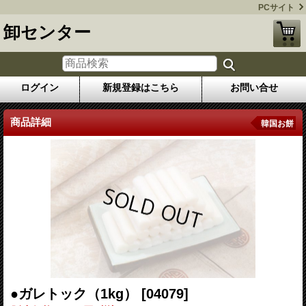
PCサイト
卸センター
ログイン
新規登録はこちら
お問い合せ
商品詳細
韓国お餅
●ガレトック（1kg）
[04079]