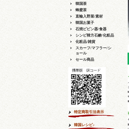
韓国茶
蜂蜜茶
直輸入野菜/素材
韓国お菓子
石焼ビビン器/食器
シンビ韓方石鹸/化粧品
化粧品/雑貨
スカーフ/マフラー/シ
ョール
セール商品
特定商取引法表示
韓国レシピ♪