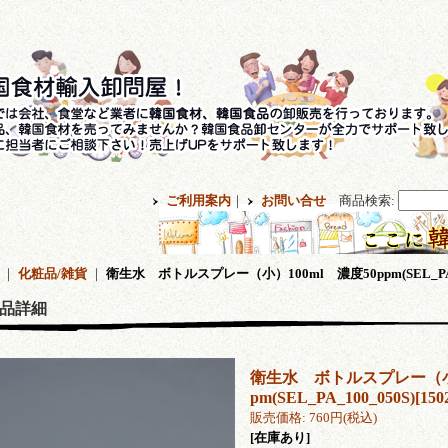
ご利用案内
｜
お問い合せ
商品検索
:
｜
化粧品/雑貨
｜
衛生水 ボトルスプレー（小）100ml 濃度50ppm(SEL_PA_1
品詳細
衛生水 ボトルスプレー（小）
pm(SEL_PA_100_050S)
[
150
販売価格
:
760円
(税込)
[在庫あり]