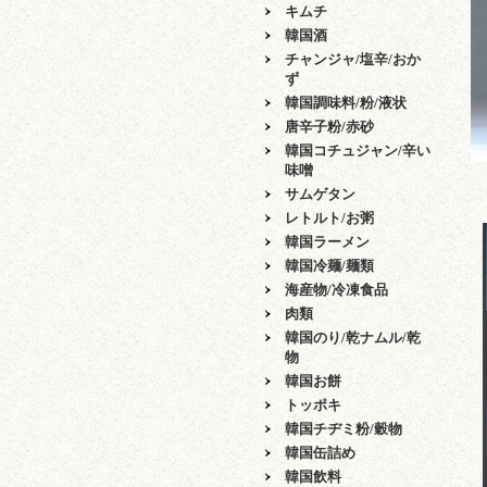
キムチ
韓国酒
チャンジャ/塩辛/おか
ず
韓国調味料/粉/液状
唐辛子粉/赤砂
韓国コチュジャン/辛い
味噌
サムゲタン
レトルト/お粥
韓国ラーメン
韓国冷麺/麺類
海産物/冷凍食品
肉類
韓国のり/乾ナムル/乾
物
韓国お餅
トッポキ
韓国チヂミ粉/穀物
韓国缶詰め
韓国飲料