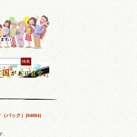
ク（パック）
[
04084
]
ます。