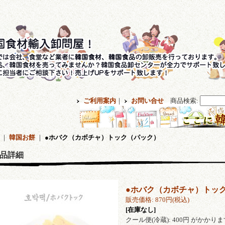
ご利用案内
｜
お問い合せ
商品検索
:
｜
韓国お餅
｜
●ホバク（カボチャ）トック（パック）
品詳細
●ホバク（カボチャ）トッ
販売価格
:
870円
(税込)
[在庫なし]
クール便(冷蔵): 400円 がかかり