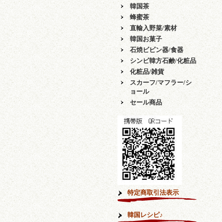
韓国茶
蜂蜜茶
直輸入野菜/素材
韓国お菓子
石焼ビビン器/食器
シンビ韓方石鹸/化粧品
化粧品/雑貨
スカーフ/マフラー/シ
ョール
セール商品
特定商取引法表示
韓国レシピ♪