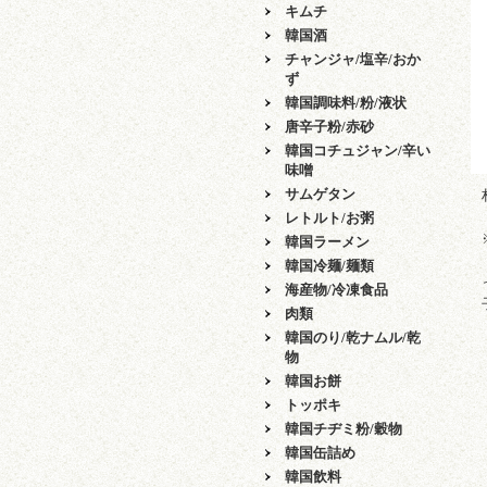
キムチ
韓国酒
チャンジャ/塩辛/おか
ず
韓国調味料/粉/液状
唐辛子粉/赤砂
韓国コチュジャン/辛い
味噌
サムゲタン
レトルト/お粥
韓国ラーメン
韓国冷麺/麺類
海産物/冷凍食品
肉類
韓国のり/乾ナムル/乾
物
韓国お餅
トッポキ
韓国チヂミ粉/穀物
韓国缶詰め
韓国飲料