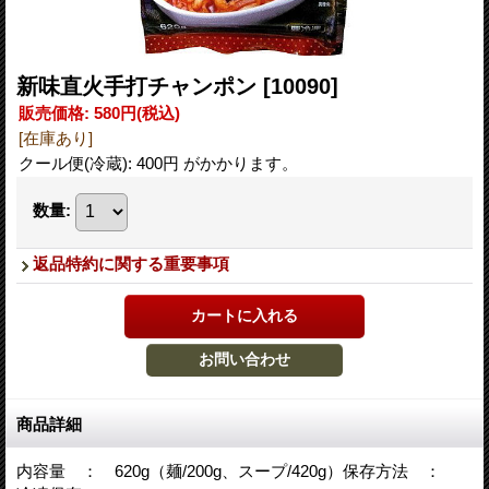
新味直火手打チャンポン
[10090]
販売価格
:
580円
(税込)
[在庫あり]
クール便(冷蔵): 400円 がかかります。
数量
:
返品特約に関する重要事項
商品詳細
内容量 ： 620g（麺/200g、スープ/420g）保存方法 ：