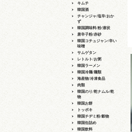
キムチ
韓国酒
チャンジャ/塩辛/おか
ず
韓国調味料/粉/液状
唐辛子粉/赤砂
韓国コチュジャン/辛い
味噌
サムゲタン
レトルト/お粥
韓国ラーメン
韓国冷麺/麺類
海産物/冷凍食品
肉類
韓国のり/乾ナムル/乾
物
韓国お餅
トッポキ
韓国チヂミ粉/穀物
韓国缶詰め
韓国飲料