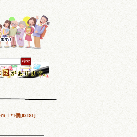
0ｍｌ*1個
[
02181
]