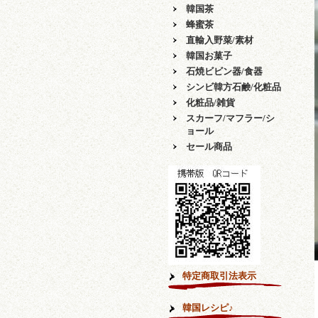
韓国茶
蜂蜜茶
直輸入野菜/素材
韓国お菓子
石焼ビビン器/食器
シンビ韓方石鹸/化粧品
化粧品/雑貨
スカーフ/マフラー/シ
ョール
セール商品
特定商取引法表示
韓国レシピ♪