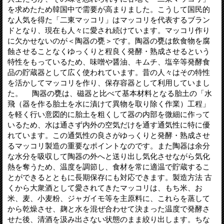
を求めたため韓国中で需要が高まりました。こうして国民的
な人気を得た「二東マッコリ」はマッコリを代表するブラン
ドとなり、現在も人々に愛され続けています。マッコリ作り
に欠かせないのが＜陶器の甕＞です。陶器の甕は飲食物を腐
蝕させることなくゆっくりと程良く発酵・熟成させるという
特性をもっているため、味噌や醤油、キムチ、塩辛等発酵食
品の貯蔵器として広く使われています。昔の人々はその特性
を活かしてマッコリを作り、保存容器として利用していまし
た。 陶器の甕は、磁器と比べて基本材料となる胎土の「水
飛（器を作る胎土を水に漬けて異物を取り除く作業）工程」
を軽く行い意図的に胎土を粗くして器の内部を微細に作って
いるため、水は通さず内外の空気だけを通す通気性に特に優
れています。この通気性の良さがゆっくりと発酵・熟成させ
るマッコリ製造の重要なポイントなのです。また陶器は余分
な水分を吸収して陶器の外へと送り出し気化させながら気化
熱を奪うため、温度を調節し、食材を常に適温で貯蔵するこ
とができるとともに長期保存にも対応できます。製造方法 古
くから大衆酒として愛されてきたマッコリは、もち米、お
米、麦、小麦粉、ジャガイモ等を主原料に、これらを蒸して
から乾燥させ、麹と水を混ぜ合わせて決まった温度で発酵さ
せた後、清酒を汲み出さない状態のまま絞り出します。ちな