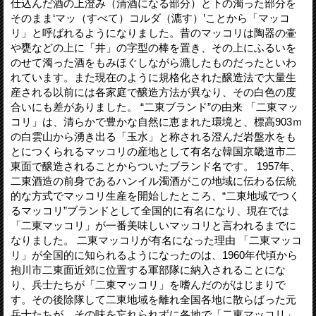
仕込んだ酒の上澄み（清酒になる部分）と下の濁った部分を
そのまま‘マッ（すべて）コルダ（漉す）’ことから「マッコ
リ」と呼ばれるようになりました。昔のマッコリは陶器の壷
や甕などの上に「井」の字型の棒を置き、その上にふるいを
のせて濁った酒をもみほぐしながら漉したものだったといわ
れています。また現在のように規格化された醸造法で大量生
産される以前には各家庭で醸造方法が異なり、その白色の度
合いにも差がありました。 “二東ブランド”の由来 「二東マッ
コリ」は、清らかで豊かな自然に恵まれた環境と、標高903ｍ
の白雲山から湧き出る「玉水」と称される澄んだ岩盤水をも
とにつくられるマッコリの産地として有名な韓国京畿道市二
東面で醸造されることからついたブランド名です。 1957年、
二東酒造の前身であるハンイル濁酒がこの地域に伝わる伝統
的な方式でマッコリ生産を開始したところ、“二東地域でつく
るマッコリ”ブランドとして全国的に有名になり、現在では
「二東マッコリ」が一番美味しいマッコリと言われるまでに
なりました。 二東マッコリが有名になった理由 「二東マッコ
リ」が全国的に知られるようになったのは、1960年代頃から
抱川市二東面近郊に位置する軍部隊に納入されることにな
り、兵士たちが「二東マッコリ」を嗜んだのがはじまりで
す。その後除隊して二東地域を離れ全国各地に散らばった元
兵士たちが、その味を忘れられずに各地で「二東マッコリ」