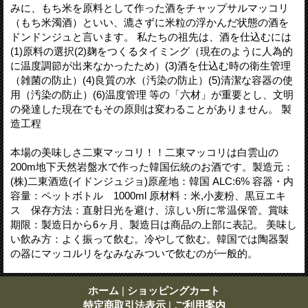
みに、もち米を原料として作った酒をチャップサルマッコリ
（もち米濁酒）といい、漉さずに米粒の浮かんだ状態の酒を
ドンドンジュと言います。 私たちの祖先は、酒を仕込むには
(1)原料の選択(2)麹をつくるタイミング（現在のように人為的
に温度調節が出来なかったため）(3)酒を仕込む時の衛生管理
（雑菌の防止）(4)良質の水（汚染の防止）(5)清潔な容器の使
用（汚染の防止）(6)温度管理 等の「六材」が重要とし、文明
の発達した現在でもその原則は変わることがありません。 製
造工程
本場の美味しさ二東マッコリ！！二東マッコリは白雲山の
200m地下天然岩盤水で作った韓国伝統のお酒です。製造元：
(株)二東酒造(イドンジュジョ)原産地：韓国 ALC:6% 容器・内
容量：ペットボトル 1000ml 原材料：米,小麦粉、黒豆エキ
ス 保存方法：直射日光を避け、涼しい所に常温保管。賞味
期限：製造日から6ヶ月、製造日は商品の上部に表記。 美味し
い飲み方：よく振って飲む。冷やして飲む。韓国では陶器製
の器にマッコルリをなみなみついで飲むのが一般的。
ホーム
|
ショッピングカート
特定商取引法表示
|
ご利用案内