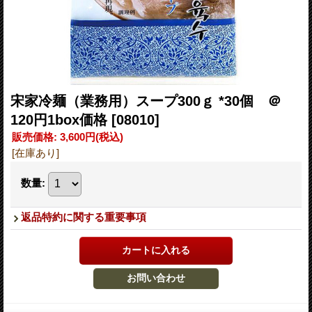
宋家冷麺（業務用）スープ300ｇ *30個 ＠
120円1box価格
[08010]
販売価格
:
3,600円
(税込)
[在庫あり]
数量
:
返品特約に関する重要事項