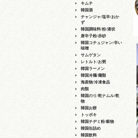
キムチ
韓国酒
チャンジャ/塩辛/おか
ず
韓国調味料/粉/液状
唐辛子粉/赤砂
韓国コチュジャン/辛い
味噌
サムゲタン
レトルト/お粥
韓国ラーメン
韓国冷麺/麺類
海産物/冷凍食品
肉類
韓国のり/乾ナムル/乾
物
韓国お餅
トッポキ
韓国チヂミ粉/穀物
韓国缶詰め
韓国飲料