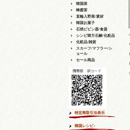
韓国茶
蜂蜜茶
直輸入野菜/素材
韓国お菓子
石焼ビビン器/食器
シンビ韓方石鹸/化粧品
化粧品/雑貨
スカーフ/マフラー/シ
ョール
セール商品
特定商取引法表示
韓国レシピ♪