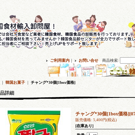
ご利用案内
｜
お問い合せ
商品検索
:
｜
韓国お菓子
｜
チャング*30個[1box価格]
品詳細
チャング*30個[1box価格]
[
0
販売価格
:
5,400円
(税込)
[在庫あり]