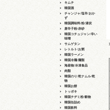
キムチ
韓国酒
チャンジャ/塩辛/おか
ず
韓国調味料/粉/液状
唐辛子粉/赤砂
韓国コチュジャン/辛い
味噌
サムゲタン
レトルト/お粥
韓国ラーメン
韓国冷麺/麺類
海産物/冷凍食品
肉類
韓国のり/乾ナムル/乾
物
韓国お餅
トッポキ
韓国チヂミ粉/穀物
韓国缶詰め
韓国飲料