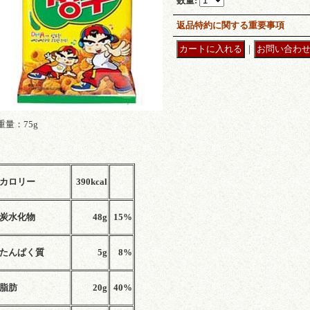
数量
:
返品特約に関する重要事項
｜
重量：75g
カロリー
390
kcal
炭水化物
48g
15%
たんぱく質
5g
8%
脂肪
20g
40%