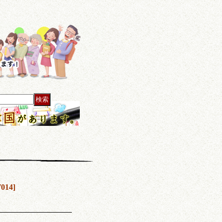
7014
]