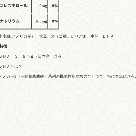
コレステロール
0mg
0%
ナトリウム
165mg
8%
小麦粉(アメリカ産）、大豆、オリゴ糖、いりごま、牛乳、ＤＨＡ
特徴
ＤＨＡ ３．９ｍｇ（日本産）含有
ＤＨＡとは？
オメガー3（不飽和脂肪酸）系列の機能性脂肪酸のひとつで、特に青魚に含有