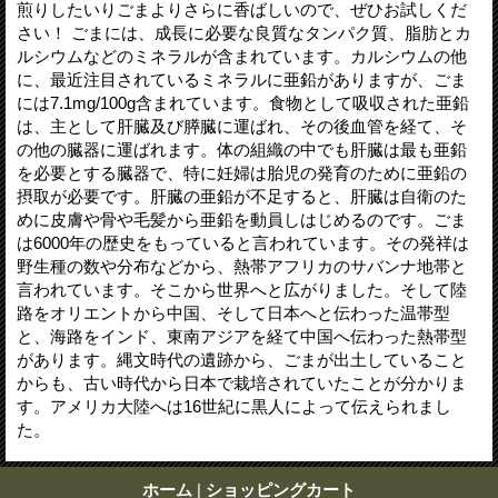
煎りしたいりごまよりさらに香ばしいので、ぜひお試しくだ
さい！ ごまには、成長に必要な良質なタンパク質、脂肪とカ
ルシウムなどのミネラルが含まれています。カルシウムの他
に、最近注目されているミネラルに亜鉛がありますが、ごま
には7.1mg/100g含まれています。食物として吸収された亜鉛
は、主として肝臓及び膵臓に運ばれ、その後血管を経て、そ
の他の臓器に運ばれます。体の組織の中でも肝臓は最も亜鉛
を必要とする臓器で、特に妊婦は胎児の発育のために亜鉛の
摂取が必要です。肝臓の亜鉛が不足すると、肝臓は自衛のた
めに皮膚や骨や毛髪から亜鉛を動員しはじめるのです。ごま
は6000年の歴史をもっていると言われています。その発祥は
野生種の数や分布などから、熱帯アフリカのサバンナ地帯と
言われています。そこから世界へと広がりました。そして陸
路をオリエントから中国、そして日本へと伝わった温帯型
と、海路をインド、東南アジアを経て中国へ伝わった熱帯型
があります。縄文時代の遺跡から、ごまが出土していること
からも、古い時代から日本で栽培されていたことが分かりま
す。アメリカ大陸へは16世紀に黒人によって伝えられまし
た。
ホーム
|
ショッピングカート