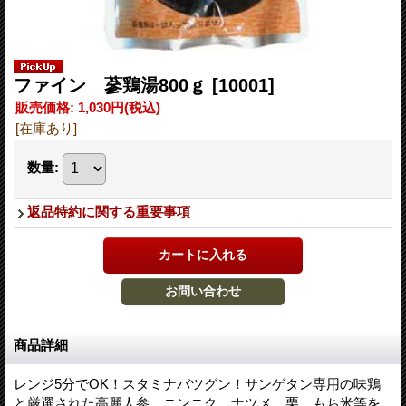
ファイン 蔘鶏湯800ｇ
[10001]
販売価格
:
1,030円
(税込)
[在庫あり]
数量
:
返品特約に関する重要事項
商品詳細
レンジ5分でOK！スタミナバツグン！サンゲタン専用の味鶏
と厳選された高麗人参、ニンニク、ナツメ、栗、もち米等を