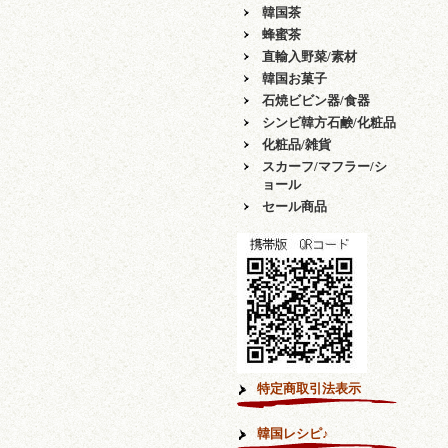
韓国茶
蜂蜜茶
直輸入野菜/素材
韓国お菓子
石焼ビビン器/食器
シンビ韓方石鹸/化粧品
化粧品/雑貨
スカーフ/マフラー/シ
ョール
セール商品
特定商取引法表示
韓国レシピ♪