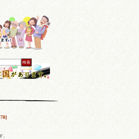
078
]
ます。