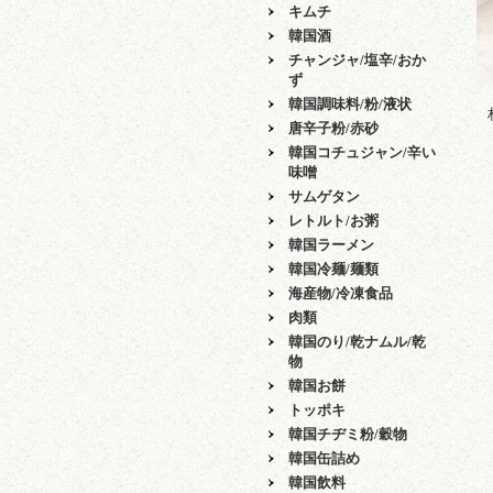
キムチ
韓国酒
チャンジャ/塩辛/おか
ず
韓国調味料/粉/液状
唐辛子粉/赤砂
韓国コチュジャン/辛い
味噌
サムゲタン
レトルト/お粥
韓国ラーメン
韓国冷麺/麺類
海産物/冷凍食品
肉類
韓国のり/乾ナムル/乾
物
韓国お餅
トッポキ
韓国チヂミ粉/穀物
韓国缶詰め
韓国飲料