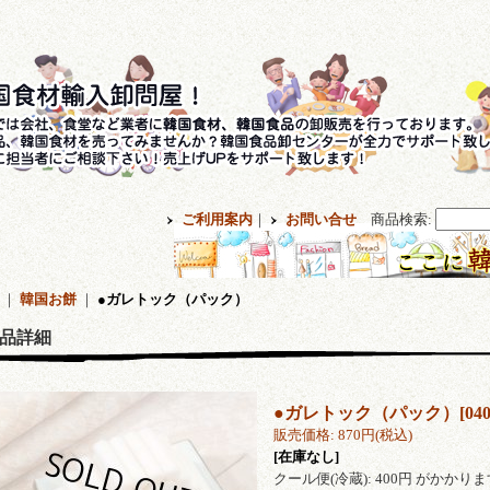
ご利用案内
｜
お問い合せ
商品検索
:
｜
韓国お餅
｜
●ガレトック（パック）
品詳細
●ガレトック（パック）
[
04
販売価格
:
870円
(税込)
[在庫なし]
クール便(冷蔵): 400円 がかかり