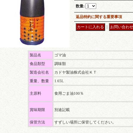
数量
:
返品特約に関する重要事項
｜
製品名
ゴマ油
食品類型
調味類
製造会社名
カドヤ製油株式会社ＫＴ
重量、数量
1.65L
主原料
食用ごま油100％
賞味期限
別途記載
保管方法
すずしい場所に保管してください。