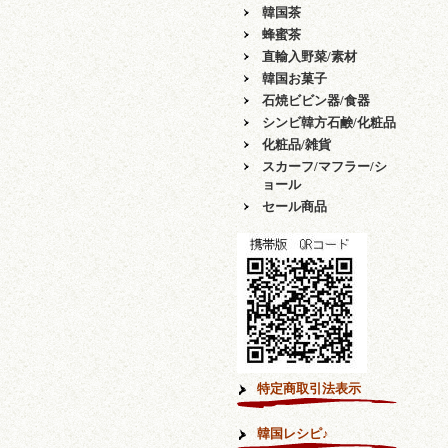
韓国茶
蜂蜜茶
直輸入野菜/素材
韓国お菓子
石焼ビビン器/食器
シンビ韓方石鹸/化粧品
化粧品/雑貨
スカーフ/マフラー/シ
ョール
セール商品
特定商取引法表示
韓国レシピ♪