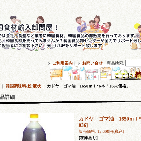
ご利用案内
｜
お問い合せ
商品検索
:
｜
韓国調味料/粉/液状
｜
カドヤ ゴマ油 1650ｍｌ*6本「1box価格」
品詳細
カドヤ ゴマ油 1650ｍｌ*
036
]
販売価格
:
12,600円
(税込)
[在庫あり]