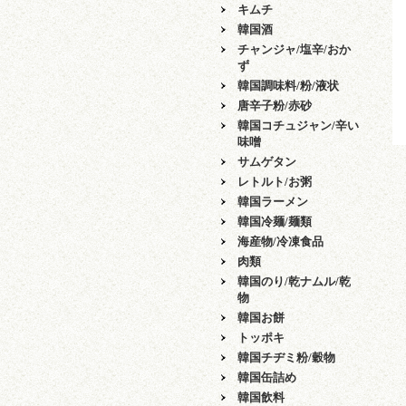
キムチ
韓国酒
チャンジャ/塩辛/おか
ず
韓国調味料/粉/液状
唐辛子粉/赤砂
韓国コチュジャン/辛い
味噌
サムゲタン
レトルト/お粥
韓国ラーメン
韓国冷麺/麺類
海産物/冷凍食品
肉類
韓国のり/乾ナムル/乾
物
韓国お餅
トッポキ
韓国チヂミ粉/穀物
韓国缶詰め
韓国飲料