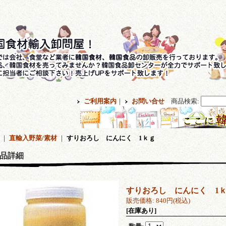
ご利用案内
｜
お問い合せ
商品検索
:
｜
直輸入野菜/素材
｜
すりおろし にんにく 1ｋｇ
品詳細
すりおろし にんにく 1
販売価格
:
840円
(税込)
[在庫あり]