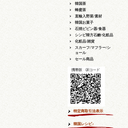
韓国茶
蜂蜜茶
直輸入野菜/素材
韓国お菓子
石焼ビビン器/食器
シンビ韓方石鹸/化粧品
化粧品/雑貨
スカーフ/マフラー/シ
ョール
セール商品
特定商取引法表示
韓国レシピ♪