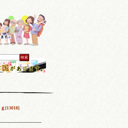
ｋｇ
[
13018
]