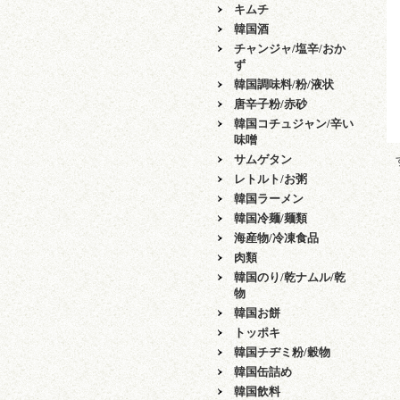
キムチ
韓国酒
チャンジャ/塩辛/おか
ず
韓国調味料/粉/液状
唐辛子粉/赤砂
韓国コチュジャン/辛い
味噌
サムゲタン
レトルト/お粥
韓国ラーメン
韓国冷麺/麺類
海産物/冷凍食品
肉類
韓国のり/乾ナムル/乾
物
韓国お餅
トッポキ
韓国チヂミ粉/穀物
韓国缶詰め
韓国飲料