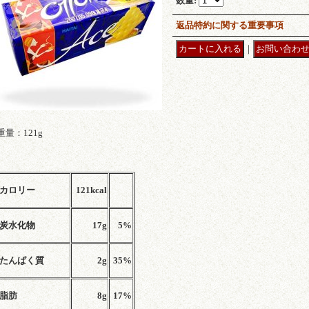
数量
:
返品特約に関する重要事項
｜
重量：121g
カロリー
121kcal
炭水化物
17g
5%
たんぱく質
2g
35%
脂肪
8g
17%