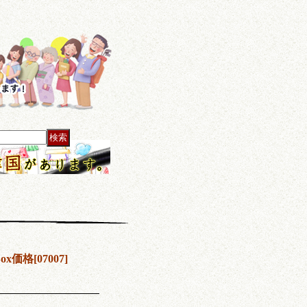
ox価格
[
07007
]