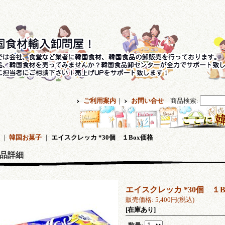
ご利用案内
｜
お問い合せ
商品検索
:
｜
韓国お菓子
｜
エイスクレッカ *30個 １Box価格
品詳細
エイスクレッカ *30個 １B
販売価格
:
5,400円
(税込)
[在庫あり]