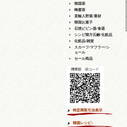
韓国茶
蜂蜜茶
直輸入野菜/素材
韓国お菓子
石焼ビビン器/食器
シンビ韓方石鹸/化粧品
化粧品/雑貨
スカーフ/マフラー/シ
ョール
セール商品
特定商取引法表示
韓国レシピ♪