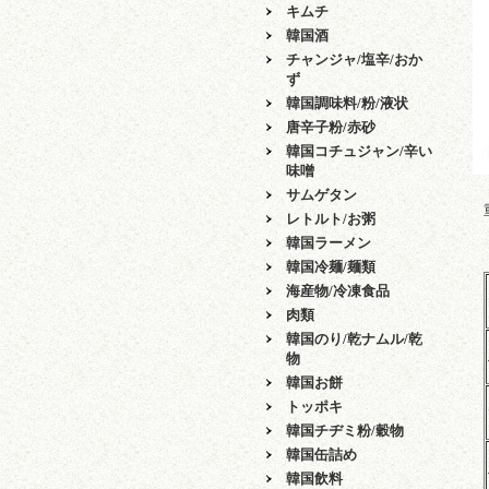
キムチ
韓国酒
チャンジャ/塩辛/おか
ず
韓国調味料/粉/液状
唐辛子粉/赤砂
韓国コチュジャン/辛い
味噌
サムゲタン
レトルト/お粥
韓国ラーメン
韓国冷麺/麺類
海産物/冷凍食品
肉類
韓国のり/乾ナムル/乾
物
韓国お餅
トッポキ
韓国チヂミ粉/穀物
韓国缶詰め
韓国飲料