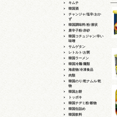
キムチ
韓国酒
チャンジャ/塩辛/おか
ず
韓国調味料/粉/液状
唐辛子粉/赤砂
韓国コチュジャン/辛い
味噌
サムゲタン
レトルト/お粥
韓国ラーメン
韓国冷麺/麺類
海産物/冷凍食品
肉類
韓国のり/乾ナムル/乾
物
韓国お餅
トッポキ
韓国チヂミ粉/穀物
韓国缶詰め
韓国飲料