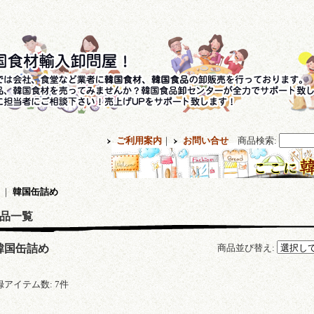
ご利用案内
｜
お問い合せ
商品検索
:
｜
韓国缶詰め
品一覧
韓国缶詰め
商品並び替え
:
録アイテム数
:
7件