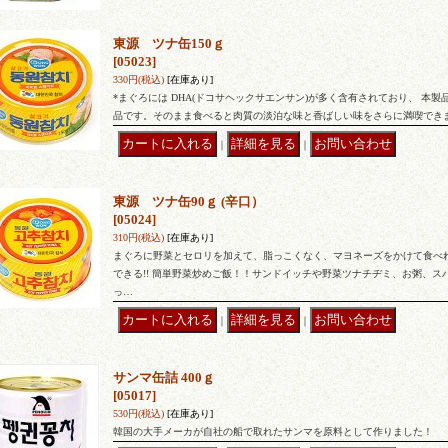
東源 ツナ缶150ｇ
[05023]
330円
(税込)
[在庫あり]
*まぐろには DHA(ドコサヘックサエンサン)が多く含有されており、 本製
品です。そのまま食べると肉質の淡泊な味と香ばしい味をさらに満喫できま
｜
｜
東源 ツナ缶90ｇ (辛口）
[05024]
310円
(税込)
[在庫あり]
まぐろに野菜とセロリを加えて、脂っこくなく、マヨネーズをかけて食べ
できる!! 簡単野菜炒めご飯！！サンドイッチや野菜ツナチヂミ、お粥、
っ…
｜
｜
サンマ缶詰 400ｇ
[05017]
530円
(税込)
[在庫あり]
韓国の大手メーカが自社の船で取れたサンマを原料として作りました！