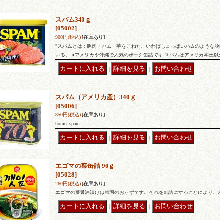
スパム340ｇ
[05002]
900円
(税込)
[在庫あり]
"スパムとは：豚肉・ハム・芋をこねた、いわばしょっぱいハムのような
いる。 ●アメリカや沖縄で人気のポーク缶詰です スパムはアメリカ本土
｜
｜
スパム（アメリカ産）340ｇ
[05006]
850円
(税込)
[在庫あり]
homer spam
｜
｜
エゴマの葉缶詰 90ｇ
[05028]
260円
(税込)
[在庫あり]
エゴマの葉醤油漬けは韓国のおかずです。それを缶詰にすることにより、
｜
｜