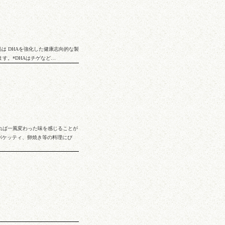
品は DHAを強化した健康志向的な製
す。*DHAはチゲなど…
れば一風変わった味を感じることが
スパケッティ、卵焼き等の料理にぴ