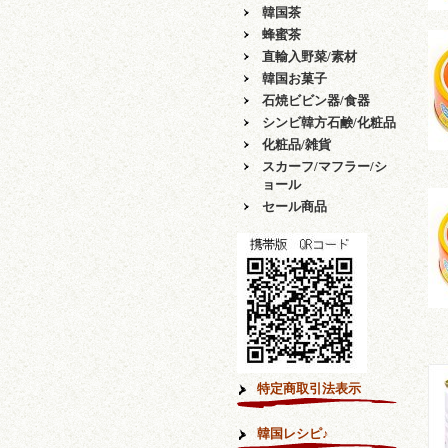
韓国茶
蜂蜜茶
直輸入野菜/素材
韓国お菓子
石焼ビビン器/食器
シンビ韓方石鹸/化粧品
化粧品/雑貨
スカーフ/マフラー/シ
ョール
セール商品
特定商取引法表示
韓国レシピ♪