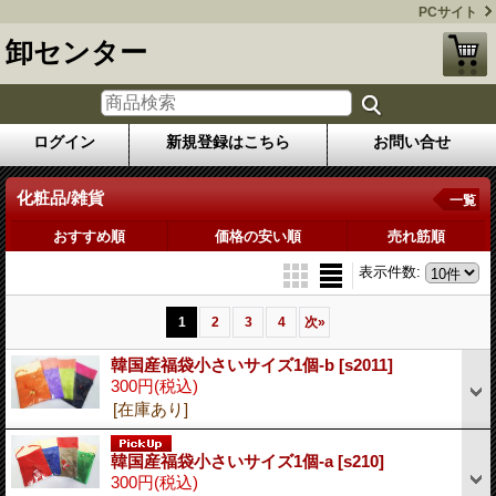
PCサイト
卸センター
ログイン
新規登録はこちら
お問い合せ
化粧品/雑貨
一覧
おすすめ順
価格の安い順
売れ筋順
表示件数
:
1
2
3
4
次
»
韓国産福袋小さいサイズ1個-b
[s2011]
300円
(税込)
[在庫あり]
韓国産福袋小さいサイズ1個-a
[s210]
300円
(税込)